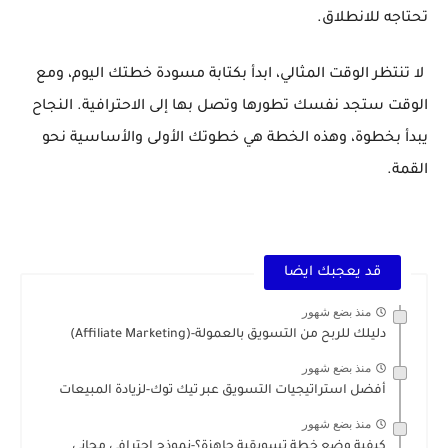
تحتاجه للانطلاق.
لا تنتظر الوقت المثالي، ابدأ بكتابة مسودة خطتك اليوم، ومع
الوقت ستجد نفسك تطورها وتصل بها إلى الاحترافية. النجاح
يبدأ بخطوة، وهذه الخطة هي خطوتك الأولى والأساسية نحو
القمة.
قد يعجبك ايضا
منذ بضع شهور
دليلك للربح من التسويق بالعمولة-(Affiliate Marketing)
منذ بضع شهور
أفضل استراتيجيات التسويق عبر تيك توك-لزيادة المبيعات
منذ بضع شهور
كيفية وضع خطة تسويقية جاهزة؟-نموذج احترافي مجاني