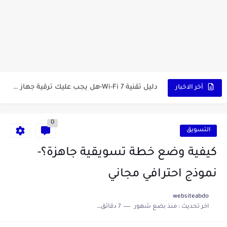
شرح التداول للمبتدئين-من الصفر حتى الاحتراف
دليلك للربح من التسويق بالعمولة-(Affiliate Marketing)
دليل تقنية Wi-Fi 7-هل يجب عليك ترقية جهاز الراوتر الآن؟
آخر الاخبار
أفضل تطبيقات تعلم اللغة الإنجليزية للمبتدئين-من الصفر حتى الاحتراف
0
ما هو الـ VPN؟-وكيف يحمي خصوصيتك على الإنترنت؟
التسويق
مواقع الربح من الإنترنت المضمونة-دليلك لأفضل المنصات الموثوقة
كيفية وضع خطة تسويقية جاهزة؟-
أفضل 10 مشاريع ناجحة برأس مال صغير للنساء في سنة...
نموذج احترافي مجاني
أفضل استراتيجيات التسويق عبر تيك توك-لزيادة المبيعات
websiteabdo
اخر تحديث :
منذ بضع شهور
7 دقائق للقراءة
كيفية حماية هاتفك من الاختراق؟-دليل شامل لتأمين بياناتك