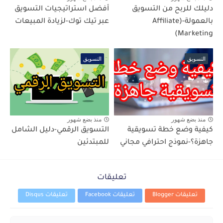
دليلك للربح من التسويق
أفضل استراتيجيات التسويق
بالعمولة-(Affiliate
عبر تيك توك-لزيادة المبيعات
Marketing)
التسويق
التسويق
منذ بضع شهور
منذ بضع شهور
كيفية وضع خطة تسويقية
التسويق الرقمي-دليل الشامل
جاهزة؟-نموذج احترافي مجاني
للمبتدئين
تعليقات
تعليقات Blogger
تعليقات Facebook
تعليقات Disqus