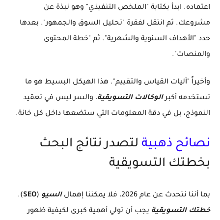
اعتماده. ابدأ بكتابة "الملخص التنفيذي" وهو نبذة عن
مشروعك. ثم انتقل لفقرة "تحليل السوق والجمهور". بعدها
حدد "الأهداف السنوية والشهرية". ثم "خطة المحتوى
والمنصات".
وأخيراً "آليات القياس والتقييم". هذا الهيكل البسيط هو ما
تستخدمه أكبر
الوكالات التسويقية
، والسر ليس في تعقيد
النموذج، بل في دقة المعلومات التي ستضعها داخل كل خانة.
نصائح ذهبية
لتصدر نتائج البحث
بخطتك التسويقية
بما أننا نتحدث عن عام 2026، فلا يمكننا إهمال
السيو
(
SEO
).
خطتك التسويقية
يجب أن تولي أهمية كبرى لكيفية ظهور