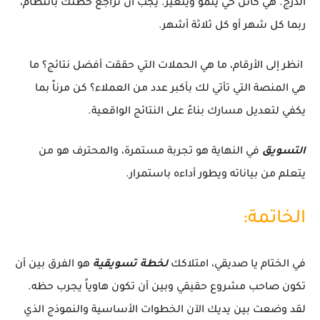
الدرج. هي كائن حي ينمو ويتغير. يجب أن تراجع خطتك بانتظام،
ربما كل شهر أو كل ثلاثة أشهر.
انظر إلى الأرقام، ما هي الحملات التي حققت أفضل نتائج؟ ما
هي المنصة التي تأتي لك بأكبر عدد من العملاء؟ كن مرناً بما
يكفي لتعديل مسارك بناءً على النتائج الواقعية.
التسويق
في النهاية هو تجربة مستمرة، والمحترف هو من
يتعلم من بياناته ويطور أداءه باستمرار.
الخاتمة:
في الختام يا صديقي، امتلاكك
لخطة تسويقية
هو الفرق بين أن
تكون صاحب مشروع حقيقي وبين أن تكون هاوياً يجرب حظه.
لقد وضعت بين يديك الآن الخطوات الأساسية والنموذج الذي